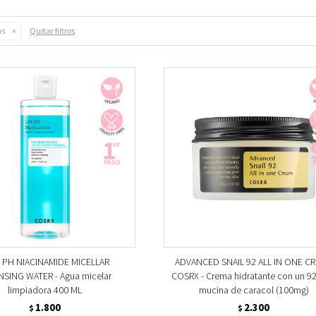
Quitar filtros
as
PH NIACINAMIDE MICELLAR
ADVANCED SNAIL 92 ALL IN ONE C
NSING WATER - Agua micelar
COSRX - Crema hidratante con un 9
limpiadora 400 ML
mucina de caracol (100mg)
1.800
2.300
$
$