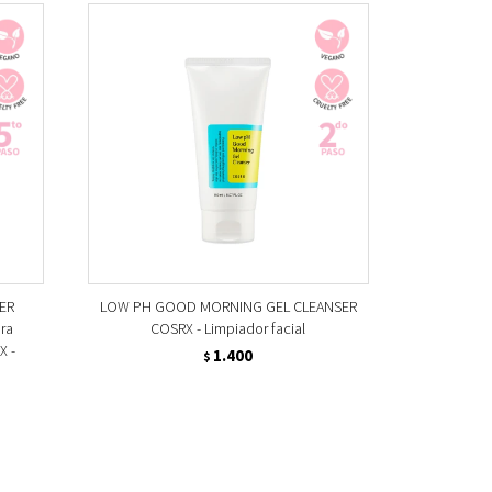
ER
LOW PH GOOD MORNING GEL CLEANSER
ara
COSRX - Limpiador facial
X -
1.400
$