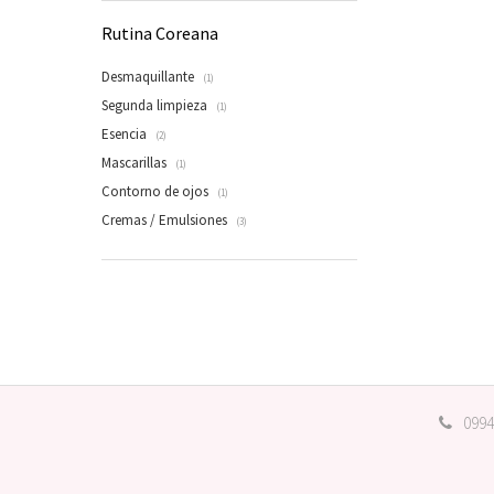
Rutina Coreana
Desmaquillante
(1)
Segunda limpieza
(1)
Esencia
(2)
Mascarillas
(1)
Contorno de ojos
(1)
Cremas / Emulsiones
(3)
0994