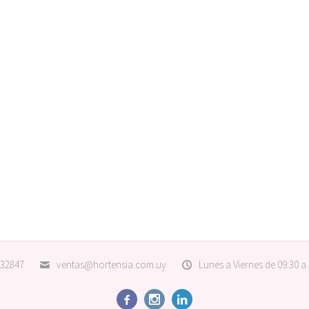
32847
ventas@hortensia.com.uy
Lunes a Viernes de 09:30 a


