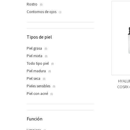
Rostro
(8)
Contornos de ojos
(1)
Tipos de piel
Piel grasa
(8)
Piel mixta
(8)
Todo tipo piel
(8)
Piel madura
(8)
Piel seca
(8)
HYALUR
Pieles sensibles
COSRX (
(9)
Piel con acné
(6)
Función