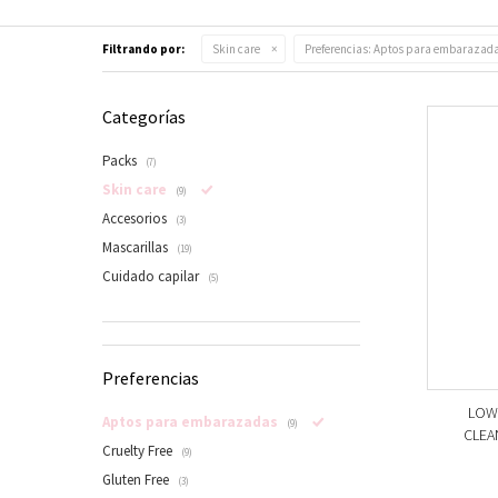
Filtrando por:
Skin care
Preferencias:
Aptos para embarazad
Categorías
Packs
(7)
Skin care
(9)
Accesorios
(3)
Mascarillas
(19)
Cuidado capilar
(5)
Preferencias
LOW 
Aptos para embarazadas
(9)
CLEA
Cruelty Free
(9)
Gluten Free
(3)