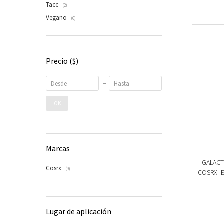
Tacc
(2)
Vegano
(6)
Precio
($)
OK
Marcas
GALACT
Cosrx
(9)
COSRX- Es
Lugar de aplicación