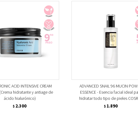
ONIC ACID INTENSIVE CREAM
ADVANCED SNAIL 96 MUCIN POW
Crema hidratante y antiage de
ESSENCE - Esencia facial ideal p
ácido hialurónico)
hidratar todo tipo de pieles COSR
2.300
1.890
$
$