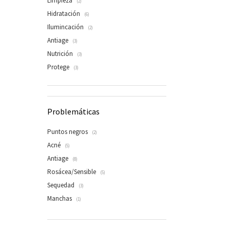
Limpieza
(2)
Hidratación
(6)
Ilumincación
(2)
Antiage
(3)
Nutrición
(3)
Protege
(3)
Problemáticas
Puntos negros
(2)
Acné
(5)
Antiage
(8)
Rosácea/Sensible
(5)
Sequedad
(3)
Manchas
(1)