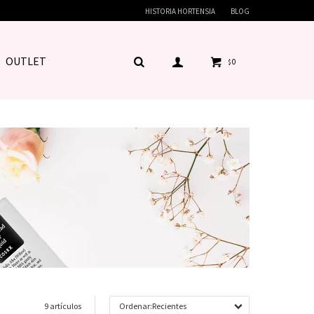
HISTORIA HORTENSIA
BLOG
OUTLET
0
$
9 artículos
Recientes