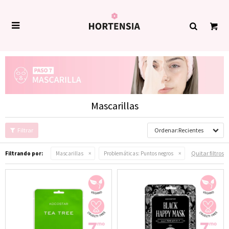

Mascarillas
Recientes
Quitar filtros
Filtrando por:
Mascarillas
Problemáticas:
Puntos negros