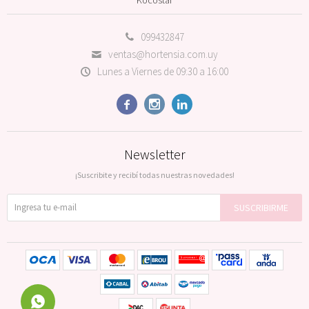
099432847
ventas@hortensia.com.uy
Lunes a Viernes de 09:30 a 16:00



Newsletter
¡Suscribite y recibí todas nuestras novedades!
SUSCRIBIRME