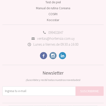
Test de piel
Manual de rutina Coreana
COSRX
Kocostar
099432847
ventas@hortensia.com.uy
Lunes a Viernes de 09:30 a 16:00



Newsletter
¡Suscribite y recibí todas nuestras novedades!
SUSCRIBIRME