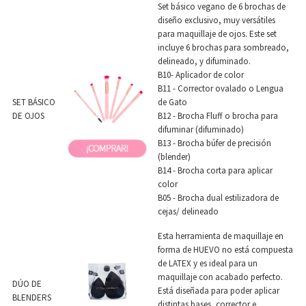
Set básico vegano de 6 brochas de
diseño exclusivo, muy versátiles
para maquillaje de ojos. Este set
incluye 6 brochas para sombreado,
delineado, y difuminado.
B10- Aplicador de color
B11 - Corrector ovalado o Lengua
SET BÁSICO
de Gato
DE OJOS
B12 - Brocha Fluff o brocha para
difuminar (difuminado)
B13 - Brocha búfer de precisión
(blender)
B14 - Brocha corta para aplicar
color
B05 - Brocha dual estilizadora de
cejas/ delineado
Esta herramienta de maquillaje en
forma de HUEVO no está compuesta
de LATEX y es ideal para un
maquillaje con acabado perfecto.
DÚO DE
Está diseñada para poder aplicar
BLENDERS
distintas bases, corrector e