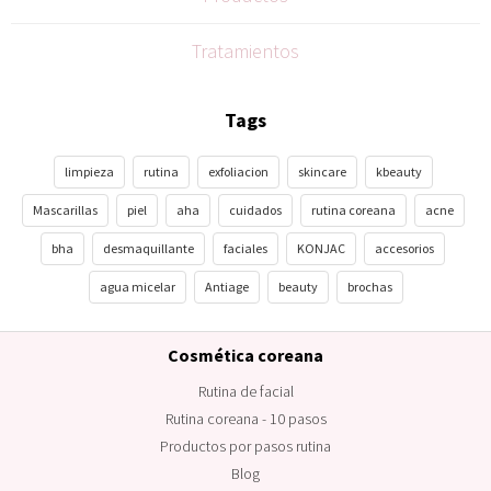
Tratamientos
Tags
limpieza
rutina
exfoliacion
skincare
kbeauty
Mascarillas
piel
aha
cuidados
rutina coreana
acne
bha
desmaquillante
faciales
KONJAC
accesorios
agua micelar
Antiage
beauty
brochas
Cosmética coreana
Rutina de facial
Rutina coreana - 10 pasos
Productos por pasos rutina
Blog