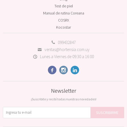
Test de piel
Manual de rutina Coreana
COSRX
Kocostar
099432847
ventas@hortensia.com.uy
Lunes a Viernes de 09:30 a 16:00



Newsletter
¡Suscribite y recibí todas nuestras novedades!
SUSCRIBIRME