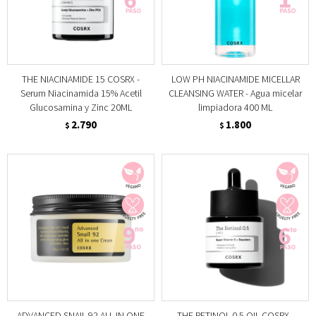
THE NIACINAMIDE 15 COSRX -
LOW PH NIACINAMIDE MICELLAR
Serum Niacinamida 15% Acetil
CLEANSING WATER - Agua micelar
Glucosamina y Zinc 20ML
limpiadora 400 ML
2.790
1.800
$
$
ADVANCED SNAIL 92 ALL IN ONE
THE RETINOL 0.5 OIL COSRX -