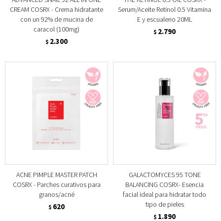
CREAM COSRX - Crema hidratante
Serum/Aceite Retinol 0.5 Vitamina
con un 92% de mucina de
E y escualeno 20ML
caracol (100mg)
2.790
$
2.300
$
ACNE PIMPLE MASTER PATCH
GALACTOMYCES 95 TONE
COSRX - Parches curativos para
BALANCING COSRX- Esencia
granos/acné
facial ideal para hidratar todo
tipo de pieles
620
$
1.890
$