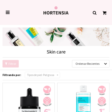

Skin care
Recientes
Filtrando por:
Tipos de piel:
Piel grasa