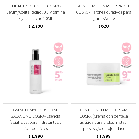
THE RETINOL 0.5 OIL COSRX -
ACNE PIMPLE MASTER PATCH
Serum/Aceite Retinol 0.5 Vitamina
COSRX - Parches curativos para
E y escualeno 20ML
granos/acné
2.790
620
$
$
GALACTOMYCES 95 TONE
CENTELLA BLEMISH CREAM
BALANCING COSRX- Esencia
COSRX (Crema con centella
facial ideal para hidratar todo
asiática para pieles mixtas,
tipo de pieles
grasas y/o enrojecidas)
1.890
1.999
$
$