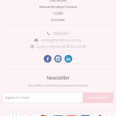
Test de piel
Manual de rutina Coreana
COSRX
Kocostar
099432847
ventas@hortensia.com.uy
Lunes a Viernes de 09:30 a 16:00



Newsletter
¡Suscribite y recibí todas nuestras novedades!
SUSCRIBIRME