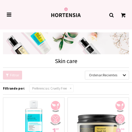

Skin care
Recientes
Filtrando por:
Preferencias:
Cruelty Free