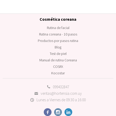
Cosmética coreana
Rutina de facial
Rutina coreana - 10 pasos
Productos por pasos rutina
Blog
Test de piel
Manual de rutina Coreana
COSRX
Kocostar
099432847
ventas@hortensia.com.uy
Lunes a Viernes de 09:30 a 16:00


