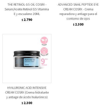
THE RETINOL 0.5 OIL COSRX -
ADVANCED SNAIL PEPTIDE EYE
Serum/Aceite Retinol 0.5 Vitamina
CREAM COSRX - Crema
E y escualeno 20ML
reparadora y antiage para el
contorno de ojos
2.790
$
2.300
$
HYALURONIC ACID INTENSIVE
CREAM COSRX (Crema hidratante
y antiage de ácido hialurónico)
2.300
$