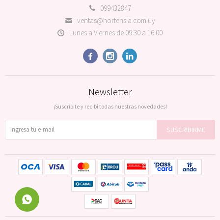
099432847
ventas@hortensia.com.uy
Lunes a Viernes de 09:30 a 16:00



Newsletter
¡Suscribite y recibí todas nuestras novedades!
SUSCRIBIRME