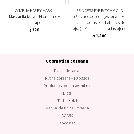
CAMELIA HAPPY MASK -
PRINCESS EYE PATCH GOLD
Mascarilla facial - Hidratante y
(Parches descongestionantes,
anti-age
iluminadoras e hidratantes de
ojos) - Mascarilla para las ojeras
220
$
1.300
$
Cosmética coreana
Rutina de facial
Rutina coreana - 10 pasos
Productos por pasos rutina
Blog
Test de piel
Manual de rutina Coreana
COSRX
Kocostar