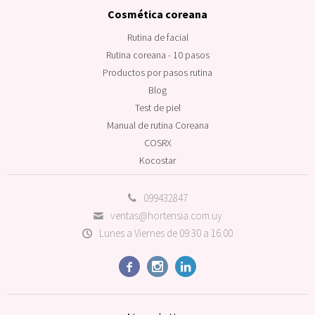
Cosmética coreana
Rutina de facial
Rutina coreana - 10 pasos
Productos por pasos rutina
Blog
Test de piel
Manual de rutina Coreana
COSRX
Kocostar
099432847
ventas@hortensia.com.uy
Lunes a Viernes de 09:30 a 16:00


