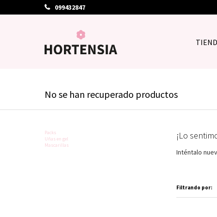
099432847
TIEN
No se han recuperado productos
Packs
¡Lo sentim
Uñas en gel
Mascarillas
Inténtalo nue
Filtrando por: