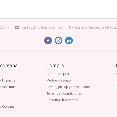
32847
ventas@hortensia.com.uy
Lunes a Viernes de 09:30 a



 coreana
Compra
Cómo comprar
- 10 pasos
Medios de pago
pasos rutina
Envíos, pickup y devoluciones
Términos y condiciones
Preguntas frecuentes
na Coreana