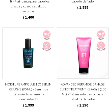
ml) - Purificante para cabellos
cabello dañado
grasos y cuero cabelludo
1.999
$
sensible.
1.400
$
MOISTURE AMPOULE 10X SERUM
ADVANCED KERAMIDE DAMAGE
KERASYS (80 ML) - Serum de
CLINIC TREATMENT KERASYS (200
tratamiento altamente
ML) –Tratamiento clínico para
concentrado
cabellos dañados
1.999
1.150
$
$