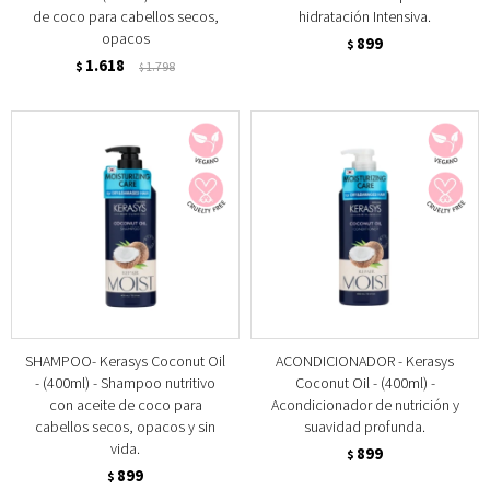
de coco para cabellos secos,
hidratación Intensiva.
opacos
899
$
1.618
$
1.798
$
SHAMPOO- Kerasys Coconut Oil
ACONDICIONADOR - Kerasys
- (400ml) - Shampoo nutritivo
Coconut Oil - (400ml) -
con aceite de coco para
Acondicionador de nutrición y
cabellos secos, opacos y sin
suavidad profunda.
vida.
899
$
899
$