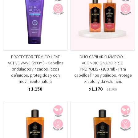
PROTECTOR TÉRMICO HEAT
DÚO CAPILAR SHAMPOO +
ACTIVE WAVE (200ml) - Cabellos
ACONDICIONADOR RED
ondulados y rizados. Rizos
PROPOLIS - (180 ml) - Para
definidos, protegidos y con
cabellos finos y teñidos. Protege
movimiento natura
el color y da volumen.
1.150
1.170
$
$
1.300
$