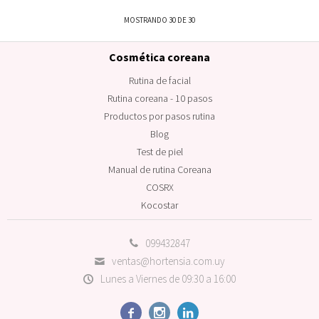
MOSTRANDO
30
DE
30
Cosmética coreana
Rutina de facial
Rutina coreana - 10 pasos
Productos por pasos rutina
Blog
Test de piel
Manual de rutina Coreana
COSRX
Kocostar
099432847
ventas@hortensia.com.uy
Lunes a Viernes de 09:30 a 16:00


