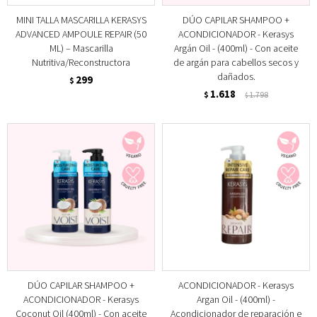
MINI TALLA MASCARILLA KERASYS
DÚO CAPILAR SHAMPOO +
ADVANCED AMPOULE REPAIR (50
ACONDICIONADOR - Kerasys
ML) – Mascarilla
Argán Oil - (400ml) - Con aceite
Nutritiva/Reconstructora
de argán para cabellos secos y
dañados.
299
$
1.618
$
1.798
$
DÚO CAPILAR SHAMPOO +
ACONDICIONADOR - Kerasys
ACONDICIONADOR - Kerasys
Argan Oil - (400ml) -
Coconut Oil (400ml) - Con aceite
Acondicionador de reparación e