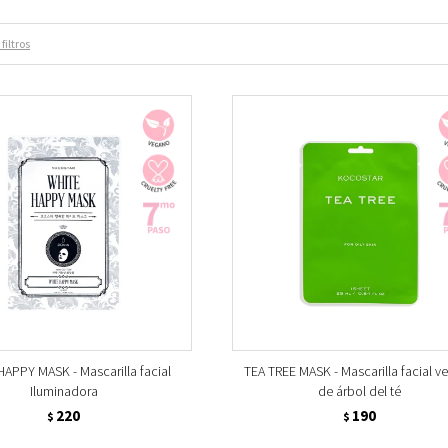
filtros
APPY MASK - Mascarilla facial
TEA TREE MASK - Mascarilla facial v
Iluminadora
de árbol del té
220
190
$
$