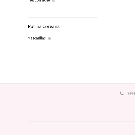
Piel con acné
(3)
Rutina Coreana
Mascarillas
(3)
0994