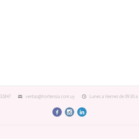
32847
ventas@hortensia.com.uy
Lunes a Viernes de 09:30 a


