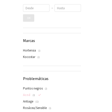
OK
Marcas
Hortensia
(1)
Kocostar
(2)
Problemáticas
Puntos negros
(2)
Acné
(3)
Antiage
(12)
Rosácea/Sensible
(1)