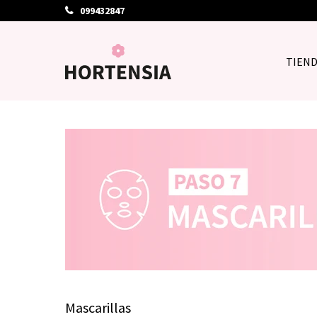
099432847
TIEN
Mascarillas