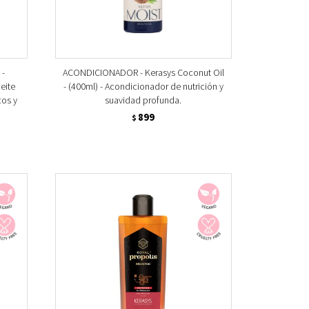
 -
ACONDICIONADOR - Kerasys Coconut Oil
eite
- (400ml) - Acondicionador de nutrición y
cos y
suavidad profunda.
899
$