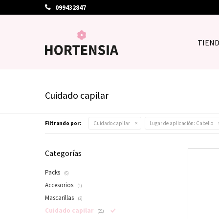
099432847
TIEN
Cuidado capilar
Filtrando por:
Cuidado capilar
Lugar de aplicación:
Cabello
Categorías
Packs
(6)
Accesorios
(1)
Mascarillas
(2)
Cuidado capilar
(21)