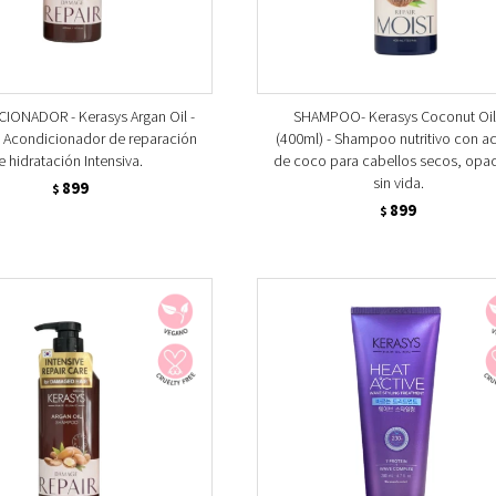
IONADOR - Kerasys Argan Oil -
SHAMPOO- Kerasys Coconut Oil
- Acondicionador de reparación
(400ml) - Shampoo nutritivo con ac
e hidratación Intensiva.
de coco para cabellos secos, opa
sin vida.
899
$
899
$