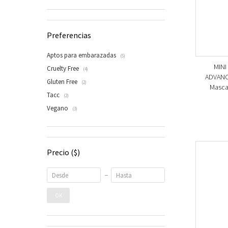
Preferencias
Aptos para embarazadas
(5)
MINI
Cruelty Free
(4)
ADVANC
Gluten Free
(2)
Mascar
Tacc
(2)
Vegano
(3)
Precio
($)
OK