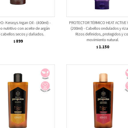
 Kerasys Argan Oil - (400ml) -
PROTECTOR TÉRMICO HEAT ACTIVE
 nutritivo con aceite de argán
(200ml) - Cabellos ondulados y riz
 cabellos secos y dañados.
Rizos definidos, protegidos y c
movimiento natural.
899
$
1.150
$