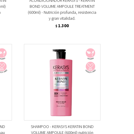
ATIN
ACONDICIONADOR KERASYS - KERATIN
ml)
BOND VOLUME AMPOULE TREATMENT
n
(600ml) - Nutrición profunda, resistencia
y gran vitalidad.
1.300
$
OND
SHAMPOO - KERASYS KERATIN BOND
hau
VOLUME AMPOULE (600ml) nutrición