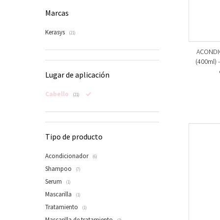
Marcas
Kerasys
(21)
ACONDIC
(400ml) 
Lugar de aplicación
Cabello
(21)
Tipo de producto
Acondicionador
(6)
Shampoo
(7)
Serum
(1)
Mascarilla
(1)
Tratamiento
(1)
Mascarilla de tratamiento