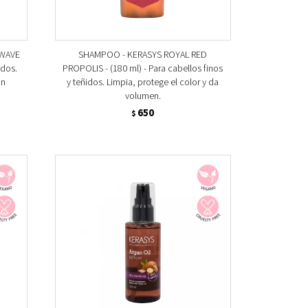
 WAVE
SHAMPOO - KERASYS ROYAL RED
ados.
PROPOLIS - (180 ml) - Para cabellos finos
on
y teñidos. Limpia, protege el color y da
volumen.
650
$