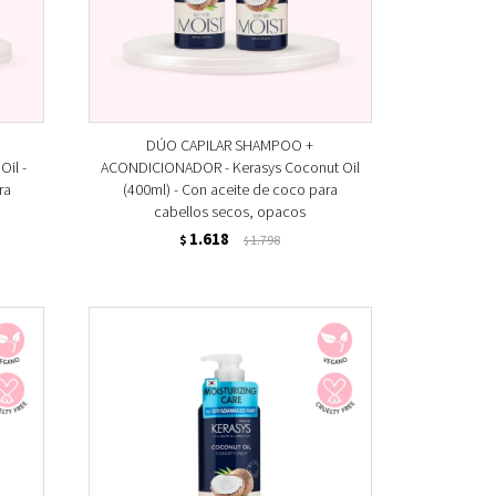
DÚO CAPILAR SHAMPOO +
il -
ACONDICIONADOR - Kerasys Coconut Oil
ra
(400ml) - Con aceite de coco para
cabellos secos, opacos
1.618
$
1.798
$