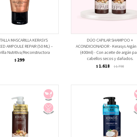
 TALLA MASCARILLA KERASYS
DÚO CAPILAR SHAMPOO +
ED AMPOULE REPAIR (50 ML) –
ACONDICIONADOR - Kerasys Argán O
illa Nutritiva/Reconstructora
(400ml) - Con aceite de argán pa
cabellos secos y dañados.
299
$
1.618
$
1.798
$