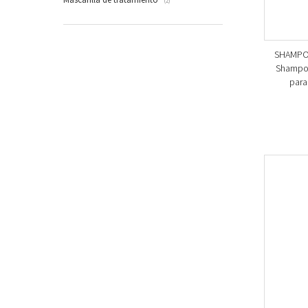
(2)
SHAMPOO-
Shampoo
para