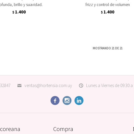
ofunda, brillo y suavidad.
frizz y control de volumen
1.400
1.400
$
$
MOSTRANDO
21
DE
21
32847
ventas@hortensia.com.uy
Lunes a Viernes de 09:30 a



 coreana
Compra