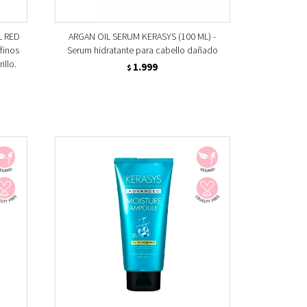
L RED
ARGAN OIL SERUM KERASYS (100 ML) -
 finos
Serum hidratante para cabello dañado
illo.
1.999
$