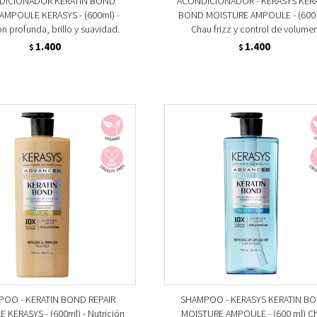
DICIONADOR KERATIN BOND
ACONDICIONADOR - KERASYS KER
 AMPOULE KERASYS - (600ml) -
BOND MOISTURE AMPOULE - (600 
ón profunda, brillo y suavidad.
Chau frizz y control de volume
1.400
1.400
$
$
OO - KERATIN BOND REPAIR
SHAMPOO - KERASYS KERATIN B
 KERASYS - (600ml) - Nutrición
MOISTURE AMPOULE - (600 ml) C