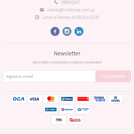
099432847
ventas@hortensia.com.uy
Lunes a Viernes de 09:30 a 16:00



Newsletter
¡Suscribite y recibí todas nuestras novedades!
SUSCRIBIRME