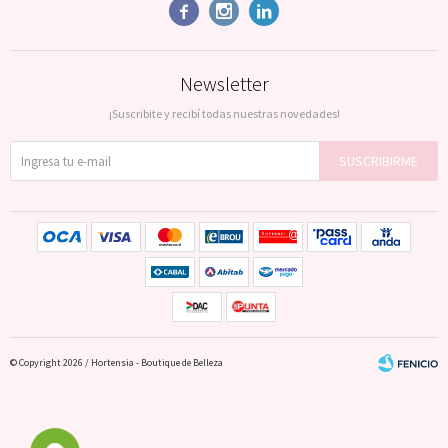



Newsletter
¡Suscribite y recibí todas nuestras novedades!
SUSCRIBIRME
© Copyright 2026 / Hortensia - Boutique de Belleza