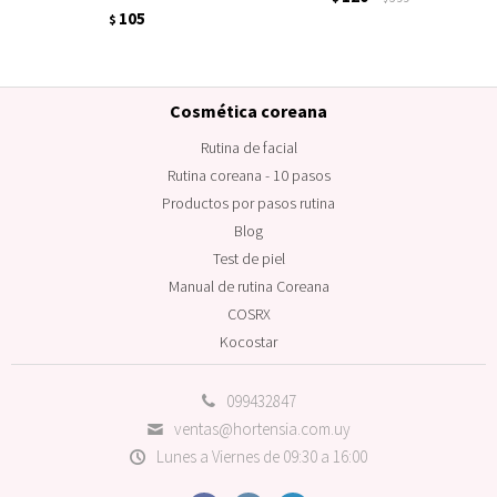
105
$
Cosmética coreana
Rutina de facial
Rutina coreana - 10 pasos
Productos por pasos rutina
Blog
Test de piel
Manual de rutina Coreana
COSRX
Kocostar
099432847
ventas@hortensia.com.uy
Lunes a Viernes de 09:30 a 16:00