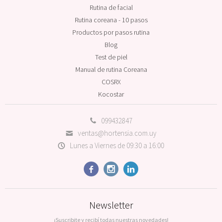
Rutina de facial
Rutina coreana - 10 pasos
Productos por pasos rutina
Blog
Test de piel
Manual de rutina Coreana
COSRX
Kocostar
099432847
ventas@hortensia.com.uy
Lunes a Viernes de 09:30 a 16:00



Newsletter
¡Suscribite y recibí todas nuestras novedades!