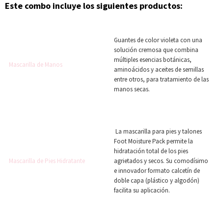
Este combo incluy
e los siguientes productos:
Guantes de color violeta con una
solución cremosa que combina
múltiples esencias botánicas,
Mascarilla de Manos
aminoácidos y aceites de semillas
entre otros, para tratamiento de las
manos secas.
La mascarilla para pies y talones
Foot Moisture Pack permite la
hidratación total de los pies
Mascarilla de Pies Hidratante
agrietados y secos. Su comodísimo
e innovador formato calcetín de
doble capa (plástico y algodón)
facilita su aplicación.