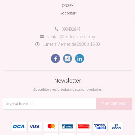
COSRX
Kocostar
099432847
ventas@hortensia.com.uy
Lunes a Viernes de 09:30 a 16:00



Newsletter
¡Suscribite y recibí todas nuestras novedades!
SUSCRIBIRME