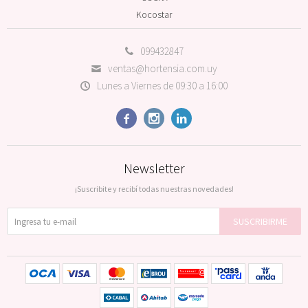
Kocostar
099432847
ventas@hortensia.com.uy
Lunes a Viernes de 09:30 a 16:00



Newsletter
¡Suscribite y recibí todas nuestras novedades!
SUSCRIBIRME