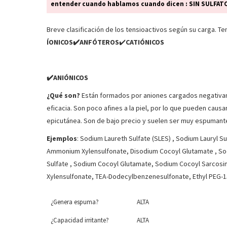
entender cuando hablamos cuando dicen : SIN SULFAT
Breve clasificación de los tensioactivos según su carga. T
ÍONICOS✔️ANFÓTEROS
✔️
CATIÓNICOS
✔️ANIÓNICOS
¿Qué son?
Están formados por aniones cargados negativame
eficacia. Son poco afines a la piel, por lo que pueden caus
epicutánea. Son de bajo precio y suelen ser muy espumant
Ejemplos
: Sodium Laureth Sulfate (SLES) , Sodium Lauryl S
Ammonium Xylensulfonate, Disodium Cocoyl Glutamate , Sod
Sulfate , Sodium Cocoyl Glutamate, Sodium Cocoyl Sarcosi
Xylensulfonate, TEA-Dodecylbenzenesulfonate, Ethyl PEG-1
¿Genera espuma?
ALTA
¿Capacidad irritante?
ALTA