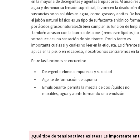
en la mayoría de detergentes y agentes limpiadores. Al añadirse 
agua y disminuir su tensión superficial, favorecen la disolución 
sustancias poco solubles en agua, como grasas y aceites. De he
el jabón natural básico es un tipo de surfactante aniónico form
por ácidos grasos naturales.Si bien cumplen su función de limpia
también arrasan con la barrera de la piel ( remueven lípidos ) lo
se traduce de una sensación de piel tirante. Por lo tanto es
importante cuales si y cuales no leer en la etiqueta. Es diferente si
aplica en la piel o en el cabello, nosotros nos centraremos en la 
Entre las funciones se encuentra:
Detergente: elimina impurezas y suciedad
Agente de formación de espuma
Emulsionante: permite la mezcla de dos líquidos no
miscibles, agua y aceite formando una emulsión
¿Qué tipo de tensioactivos existes? Es importante ente