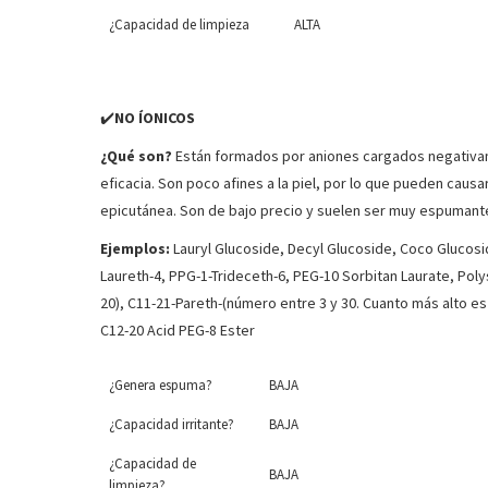
¿Capacidad de limpieza
ALTA
✔️
NO ÍONICOS
¿Qué son?
Están formados por aniones cargados negativame
eficacia. Son poco afines a la piel, por lo que pueden caus
epicutánea. Son de bajo precio y suelen ser muy espumant
Ejemplos:
Lauryl Glucoside, Decyl Glucoside, Coco Glucosid
Laureth-4, PPG-1-Trideceth-6, PEG-10 Sorbitan Laurate, Polysor
20), C11-21-Pareth-(número entre 3 y 30. Cuanto más alto es 
C12-20 Acid PEG-8 Ester
¿Genera espuma?
BAJA
¿Capacidad irritante?
BAJA
¿Capacidad de
BAJA
limpieza?