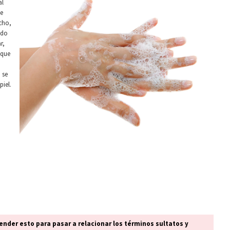
al
de
cho,
ado
r,
 que
 se
piel.
nder esto para pasar a relacionar los términos sultatos y