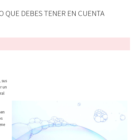
LO QUE DEBES TENER EN CUENTA
, sus
r un
ral
nen
os
ene