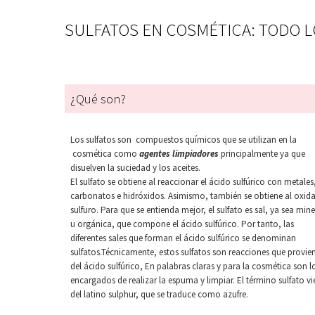
SULFATOS EN COSMÉTICA: TODO 
¿Qué son?
Los sulfatos son compuestos químicos que se utilizan en la
cosmética como
agentes limpiadores
principalmente ya que
disuelven la suciedad y los aceites.
El sulfato se obtiene al reaccionar el ácido sulfúrico con metales
carbonatos e hidróxidos. Asimismo, también se obtiene al oxida
sulfuro. Para que se entienda mejor, el sulfato es sal, ya sea mine
u orgánica, que compone el ácido sulfúrico. Por tanto, las
diferentes sales que forman el ácido sulfúrico se denominan
sulfatos.Técnicamente, estos sulfatos son reacciones que provie
del ácido sulfúrico, En palabras claras y para la cosmética son l
encargados de realizar la espuma y limpiar. El término sulfato vi
del latino sulphur, que se traduce como azufre.