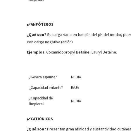
✔️
ANFÓTEROS
¿Qué son?
Su carga varía en función del pH del medio, pue
con carga negativa (anión)
Ejemplos
: Cocamidopropyl Betaine, Lauryl Betaine.
¿Genera espuma?
MEDIA
¿Capacidad irritante?
BAJA
¿Capacidad de
MEDIA
limpieza?
✔️
CATIÓNICOS
¿Qué son?
Presentan gran afinidad y sustantividad cutáne