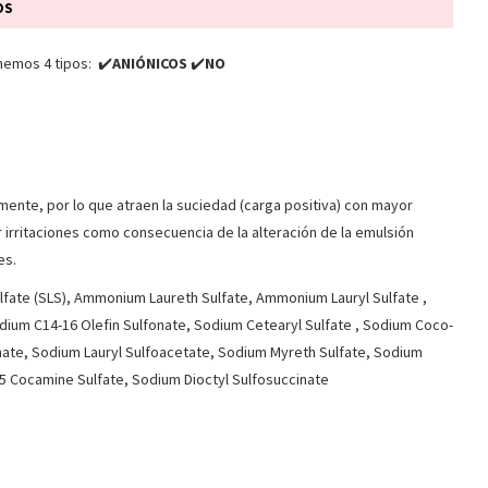
OS
enemos 4 tipos: ✔️
ANIÓNICOS
✔️
NO
nte, por lo que atraen la suciedad (carga positiva) con mayor
ar irritaciones como consecuencia de la alteración de la emulsión
es.
ulfate (SLS), Ammonium Laureth Sulfate, Ammonium Lauryl Sulfate ,
ium C14-16 Olefin Sulfonate, Sodium Cetearyl Sulfate , Sodium Coco-
nate, Sodium Lauryl Sulfoacetate, Sodium Myreth Sulfate, Sodium
5 Cocamine Sulfate, Sodium Dioctyl Sulfosuccinate