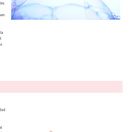
tes.
raen
la
l
ás
idad
al