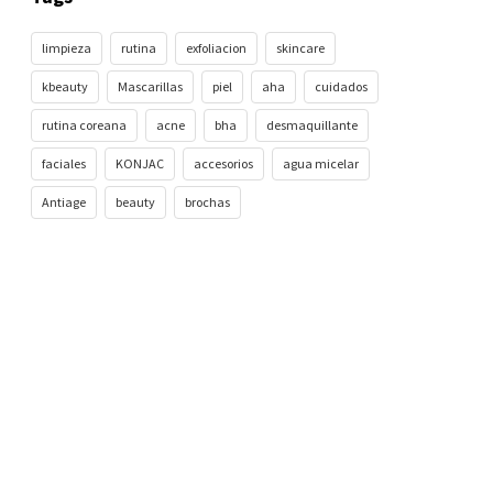
limpieza
rutina
exfoliacion
skincare
kbeauty
Mascarillas
piel
aha
cuidados
rutina coreana
acne
bha
desmaquillante
faciales
KONJAC
accesorios
agua micelar
Antiage
beauty
brochas