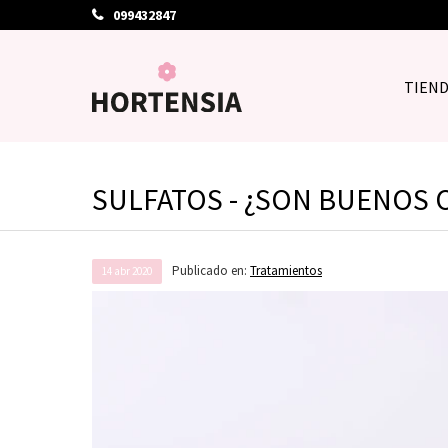
099432847
TIEN
SULFATOS - ¿SON BUENOS 
Publicado en:
Tratamientos
14
abr
2020