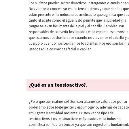
Los sulfatos pueden ser tensioactivos, detergentes o emulsionan
Nos vamos a concentrar en los tensioactivos ya que son los que
están presente en la industria cosmética, lo que significa que at
tanto el aceite como el agua. Esto permite que la suciedad y la
mugre se laven fácilmente de la piel y el cabello. También son
responsables de convertir los líquidos en la espuma espumosa a 
que estamos acostumbrados cuando nos lavamos el cabello y e
cuerpo o cuando nos cepillamos los dientes. Por eso son los m
usados en la cosméticas facial o capilar.
¿Qué es un tensioactivo?
.
¿Pero qué son realmente? Son son altamente valorados por su
poder limpiador (detergente) y espumógeno, además de capac
emulgente y actividad mojante. Existen varios tipos de
tensioactivos. Los tensioactivos más usados en la industria
cosmética son los aniónicos ya que son ingrediente fundament