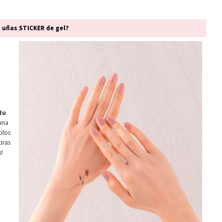
s uñas STICKER de gel?
tu
 una
tilos
iras
s!