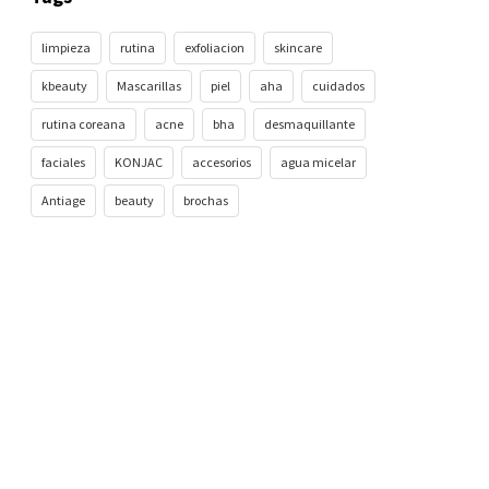
limpieza
rutina
exfoliacion
skincare
kbeauty
Mascarillas
piel
aha
cuidados
rutina coreana
acne
bha
desmaquillante
faciales
KONJAC
accesorios
agua micelar
Antiage
beauty
brochas