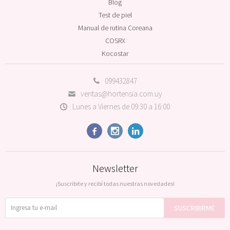
Blog
Test de piel
Manual de rutina Coreana
COSRX
Kocostar
099432847
ventas@hortensia.com.uy
Lunes a Viernes de 09:30 a 16:00



Newsletter
¡Suscribite y recibí todas nuestras novedades!
SUSCRIBIRME