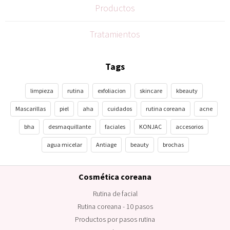
Productos
Tratamientos
Tags
limpieza
rutina
exfoliacion
skincare
kbeauty
Mascarillas
piel
aha
cuidados
rutina coreana
acne
bha
desmaquillante
faciales
KONJAC
accesorios
agua micelar
Antiage
beauty
brochas
Cosmética coreana
Rutina de facial
Rutina coreana - 10 pasos
Productos por pasos rutina