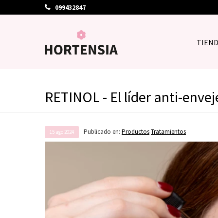
099432847
TIEN
RETINOL - El líder anti-enve
Publicado en:
Productos
Tratamientos
15
ago
2024