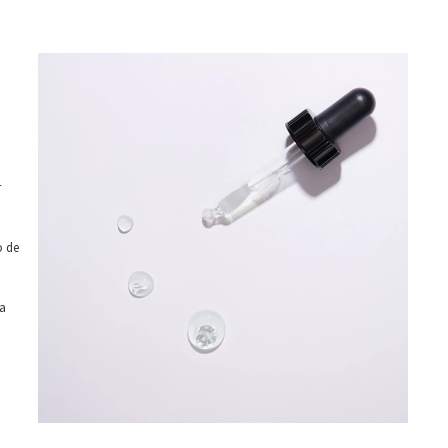
r
o de
 a