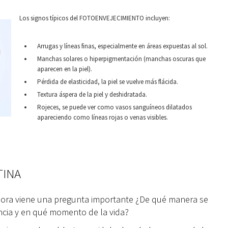
Los signos típicos del FOTOENVEJECIMIENTO incluyen:
Arrugas y líneas finas, especialmente en áreas expuestas al sol.
Manchas solares o hiperpigmentación (manchas oscuras que
aparecen en la piel).
Pérdida de elasticidad, la piel se vuelve más flácida.
Textura áspera de la piel y deshidratada.
Rojeces, se puede ver como vasos sanguíneos dilatados
apareciendo como líneas rojas o venas visibles.
TINA
ahora viene una pregunta importante ¿De qué manera se
encia y en qué momento de la vida?