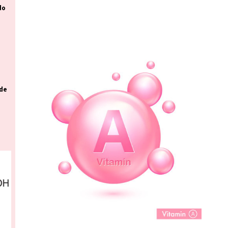
do
 de