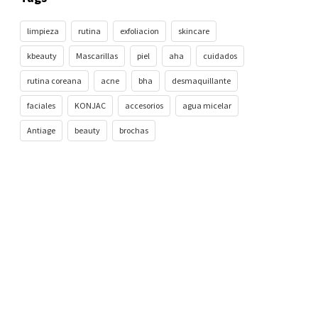
limpieza
rutina
exfoliacion
skincare
kbeauty
Mascarillas
piel
aha
cuidados
rutina coreana
acne
bha
desmaquillante
faciales
KONJAC
accesorios
agua micelar
Antiage
beauty
brochas