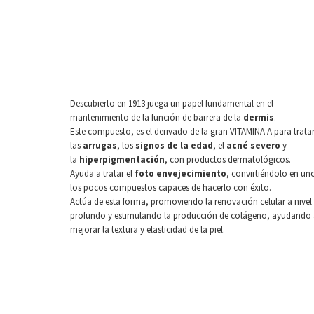
Descubierto en 1913 juega un papel fundamental en el
mantenimiento de la función de barrera de la
dermis
.
Este compuesto, es el derivado de la gran VITAMINA A para trata
las
arrugas
, los
signos de la edad
, el
acné severo
y
la
hiperpigmentación
, con productos dermatológicos.
Ayuda a tratar el
foto envejecimiento
, convirtiéndolo en un
los pocos compuestos capaces de hacerlo con éxito.
Actúa de esta forma, promoviendo la renovación celular a nivel
profundo y estimulando la producción de colágeno, ayudando
mejorar la textura y elasticidad de la piel.