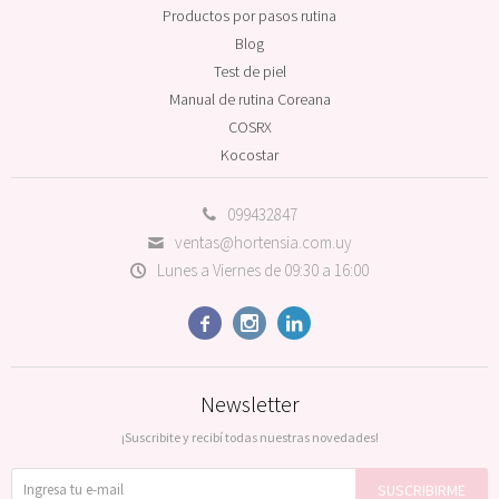
Productos por pasos rutina
Blog
Test de piel
Manual de rutina Coreana
COSRX
Kocostar
099432847
ventas@hortensia.com.uy
Lunes a Viernes de 09:30 a 16:00



Newsletter
¡Suscribite y recibí todas nuestras novedades!
SUSCRIBIRME