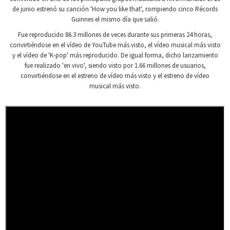
de junio estrenó su canción 'How you like that', rompiendo cinco Récords
Guinnes el mismo día que salió.
Fue reproducido 86.3 millones de veces durante sus primeras 24 horas,
convirtiéndose en el vídeo de YouTube más visto, el vídeo musical más visto
y el vídeo de 'K-pop' más reproducido. De igual forma, dicho lanzamiento
fue realizado 'en vivo', siendo visto por 1.66 millones de usuarios,
convirtiéndose en el estreno de vídeo más visto y el estreno de vídeo
musical más visto.