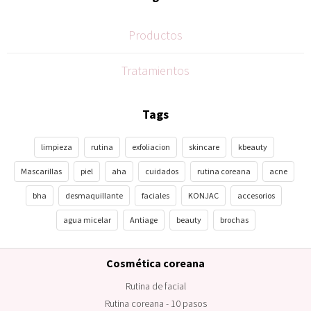
Productos
Tratamientos
Tags
limpieza
rutina
exfoliacion
skincare
kbeauty
Mascarillas
piel
aha
cuidados
rutina coreana
acne
bha
desmaquillante
faciales
KONJAC
accesorios
agua micelar
Antiage
beauty
brochas
Cosmética coreana
Rutina de facial
Rutina coreana - 10 pasos