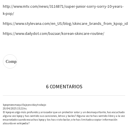
http://www.mtv.com/news/3116871/super-junior-sorry-sorry-10-years-
k-pop/
https://www.stylevana.com/en_US/blog/skincare_brands_from_kpop_id
https://www.dailydot.com/bazaar/korean-skincare-routine/
6 COMENTARIOS
kpopnoesmaquillaje,esvidaytrabajo
20/04/2025 15:21hs.
El kpop es algo más profundo y arrasador que un protector solar y un desmaquillante, has escuchado
alguna vez kpop y has sentido sus canciones, letras y bailes? Alguna vez te has sentido libre y a la vez
encarcelado cuando escuchas kpop y los has visto bailar, o te has limitado a copiar información
absurda en wikipedia?