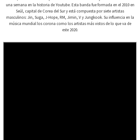
una semana en la historia de Youtube. Esta banda fue formada en el 2010 en
Seúl, capital de Corea del Sur y está compuesta por siete artistas
masculinos: Jin, Suga, J-Hope, RM, Jimin, V y Jungkook. Su influencia en la
música mundial los corona como los artistas más vistos de lo que va de
este 2020.