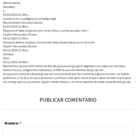
Atentamente,
Sombody.
a
03/04/2025 22:18hs.
huirdcvil,itvrzyyedfghjjrtyuitredfgytrdgf
Mariel Goretti González Acosta
02/04/2025 22:49hs.
Me gusta el kpop,me gusta mas stray kids,y muchos grupos más ?
Yoselin Hernandez Olivera
04/12/2024 21:29hs.
Amooo la belleza coreana y el estilo de maquillaje coreano es mi favorito
Yoselin Hernandez Olivera
04/12/2024 21:26hs.
Amoooo
Shyo
03/12/2023 14:45hs.
Realmente creo que faltó hablar de (G)I-dle porque este grupo es legendario en todos los sentidos,
buena música, integrantes talentosas, el RAP, lo que más destaca del grupo, etc.
Aunque aún como fan de este grupo soy consciente de que han cometido algunos errores, ha habido
polémicas, sí lo sé, y no voy a ponerme a justificar nada pero solo diré que a pesar de todo lo que pasó
con este grupo sus canciones siguen siendo buenas y no me arrepiento de haber conocido este grupo.
PUBLICAR COMENTARIO
Nombre: *