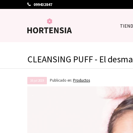
099432847
TIEN
CLEANSING PUFF - El desma
Publicado en:
Productos
16
jul
2019