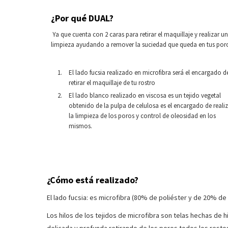
¿Por qué DUAL?
Ya que cuenta con 2 caras para retirar el maquillaje y realizar u
limpieza ayudando a remover la suciedad que queda en tus por
El lado fucsia realizado en microfibra será el encargado d
retirar el maquillaje de tu rostro
El lado blanco realizado en viscosa es un tejido vegetal
obtenido de la pulpa de celulosa es el encargado de reali
la limpieza de los poros y control de oleosidad en los
mismos.
¿Cómo está realizado?
El lado fucsia: es microfibra (80% de poliéster y de 20% de 
Los hilos de los tejidos de microfibra son telas hechas de 