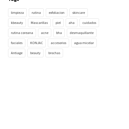
limpieza
rutina
exfoliacion
skincare
kbeauty
Mascarillas
piel
aha
cuidados
rutina coreana
acne
bha
desmaquillante
faciales
KONJAC
accesorios
agua micelar
Antiage
beauty
brochas