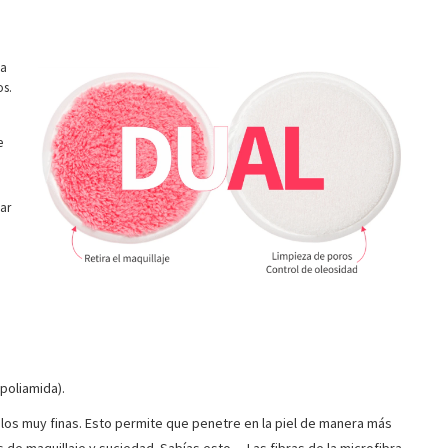
na
os.
e
zar
poliamida).
hilos muy finas. Esto permite que penetre en la piel de manera más