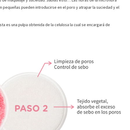
 de maquillaje y suciedad. Sabías esto… Las fibras de la microfibra
an pequeñas pueden introducirse en el poro y atrapar la suciedad y el
sta es una pulpa obtenida de la celulosa la cual se encargará de