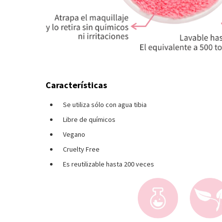
Características
Se utiliza sólo con agua tibia
Libre de químicos
Vegano
Cruelty Free
Es reutilizable hasta 200 veces