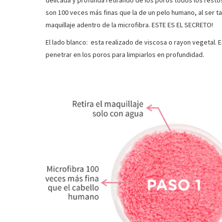
delicada y profunda retirando de los poros todos los restos
son 100 veces más finas que la de un pelo humano, al ser t
maquillaje adentro de la microfibra. ESTE ES EL SECRETO!
El lado blanco: esta realizado de viscosa o rayon vegetal. E
penetrar en los poros para limpiarlos en profundidad.