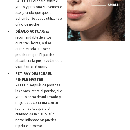
PARCHE:
Colócalo sobre el
grano y presiona suavemente
asegurando que quede
adherido. Se puede utilizar de
día o de noche.
D
ÉJALO ACTUAR:
Es
recomendable dejarlos
durante 8 horas, y si es
durante toda la noche
¡mucho mejor! El parche
absorberá la pus, ayudando a
desinflamar el grano.
RETIRA Y DESECHA EL
PIMPLE MASTER
PATCH:
Después de pasadas
las horas, retira el parche, si el
granito se ha desinflamado y
mejorada, continúa con tu
rutina habitual para el
cuidado de la piel. Si aún
notas inflamación puedes
repetir el proceso.