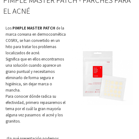
PIMPLE MASTER PATCH - PARCHES PARA
EL ACNÉ
Los
PIMPLE MASTER PATCH
de la
marca coreana en dermocosmética
COSRX, se han convertido en un
hito para tratar los problemas
localizados de acné.
Significa que en ellos encontramos
una solución cuando aparece un
grano puntual y necesitamos
eliminarlo de forma segura e
higiénica, sin dejar marca o
mancha.
Para conocer dónde radica su
efectividad, primero repasaremos el
tema por el cuál la gran mayoría
alguna vez pasamos: el acné y los
granitos.
¿En qué presentación podemos