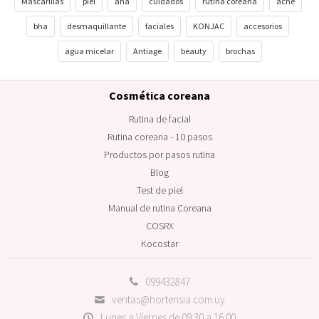
Mascarillas
piel
aha
cuidados
rutina coreana
acne
bha
desmaquillante
faciales
KONJAC
accesorios
agua micelar
Antiage
beauty
brochas
Cosmética coreana
Rutina de facial
Rutina coreana - 10 pasos
Productos por pasos rutina
Blog
Test de piel
Manual de rutina Coreana
COSRX
Kocostar
099432847
ventas@hortensia.com.uy
Lunes a Viernes de 09:30 a 16:00