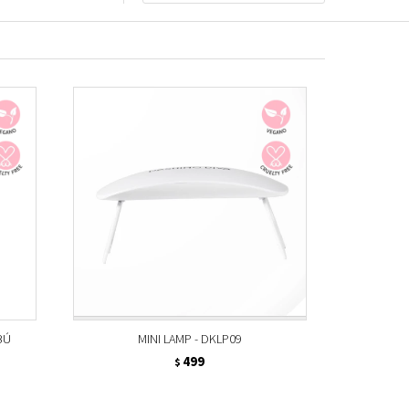
BÚ
MINI LAMP - DKLP09
499
$