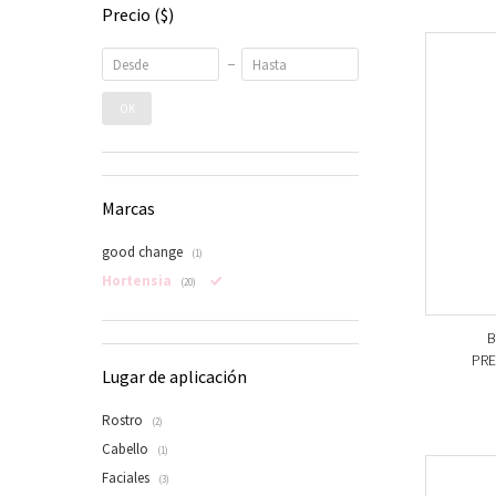
Precio
($)
OK
Marcas
good change
(1)
Hortensia
(20)
B
PRE
Lugar de aplicación
Rostro
(2)
Cabello
(1)
Faciales
(3)