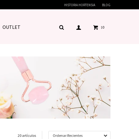
HISTORIA HORTENSIA
BLOG
OUTLET
0
$
20 artículos
Recientes