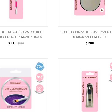
DOR DE CUTÍCULAS - CUTICLE
ESPEJO Y PINZA DE CEJAS - MAGNI
R Y CUTICLE REMOVER - ROSA
MIRROR AND TWEEZERS
81
280
$
270
$
$