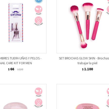
MBRES TIJERA UÑAS Y PELOS -
SET BROCHAS GLOW SKIN - Brochas
NAIL CARE KIT FOR MEN
trabajar la piel
66
1.100
$
220
$
$