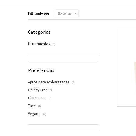
Filtrando por:
Hortensia
Categorías
Herramientas
(6)
Preferencias
Aptos para embarazadas
(3)
Cruelty Free
(3)
Gluten Free
(1)
Tacc
(1)
Vegano
(2)