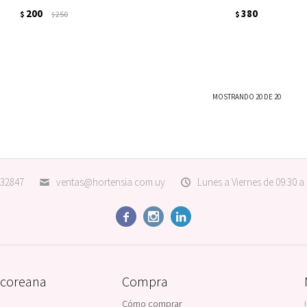
200
380
$
250
$
$
MOSTRANDO
20
DE
20
32847
ventas@hortensia.com.uy
Lunes a Viernes de 09:30 a



 coreana
Compra
Cómo comprar