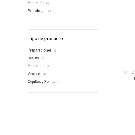
Manicuría
(6)
Podología
(5)
Tipo de producto
Preparaciones
(2)
Beauty
(2)
Maquillaje
(1)
KIT HO
Vinchas
(1)
Cepillos y Peines
(1)