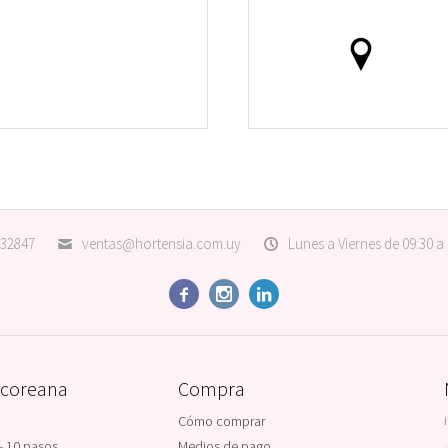
32847
ventas@hortensia.com.uy
Lunes a Viernes de 09:30 a



 coreana
Compra
Cómo comprar
- 10 pasos
Medios de pago