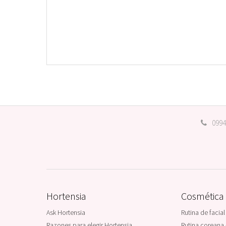
0994
Hortensia
Cosmética
Ask Hortensia
Rutina de facial
Razones para elegir Hortensia
Rutina coreana 