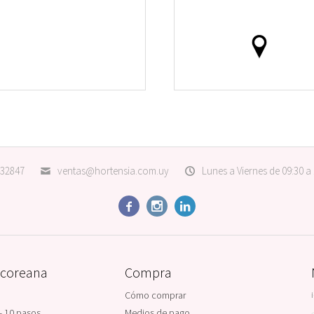
32847
ventas@hortensia.com.uy
Lunes a Viernes de 09:30 a



 coreana
Compra
Cómo comprar
- 10 pasos
Medios de pago