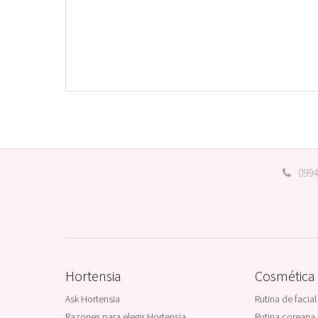
0994
Hortensia
Cosmética
Ask Hortensia
Rutina de facial
Razones para elegir Hortensia
Rutina coreana 