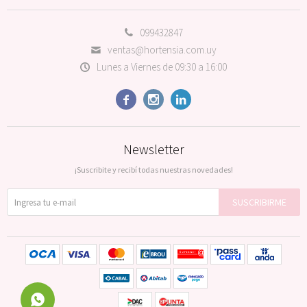
099432847
ventas@hortensia.com.uy
Lunes a Viernes de 09:30 a 16:00



Newsletter
¡Suscribite y recibí todas nuestras novedades!
SUSCRIBIRME