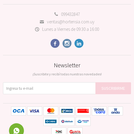
099432847
ventas@hortensia.com.uy
Lunes a Viernes de 09:30 a 16:00



Newsletter
¡Suscribite y recibí todas nuestras novedades!
SUSCRIBIRME