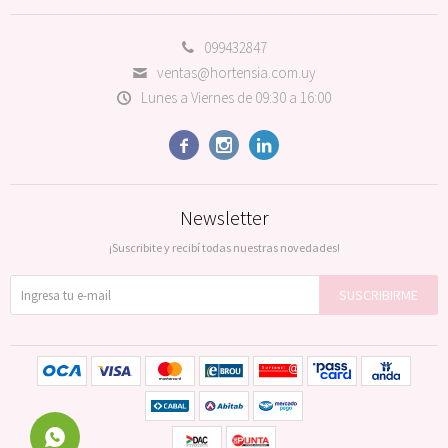
099432847
ventas@hortensia.com.uy
Lunes a Viernes de 09:30 a 16:00



Newsletter
¡Suscribite y recibí todas nuestras novedades!
SUSCRIBIRME