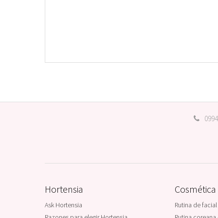
0994
Hortensia
Cosmética
Ask Hortensia
Rutina de facial
Razones para elegir Hortensia
Rutina coreana 