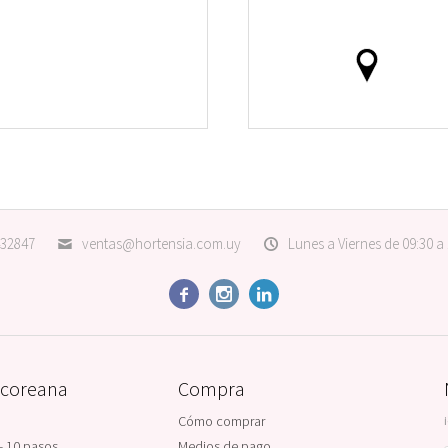
32847
ventas@hortensia.com.uy
Lunes a Viernes de 09:30 a



 coreana
Compra
Cómo comprar
- 10 pasos
Medios de pago