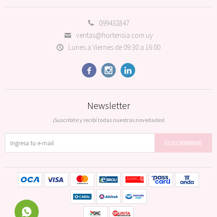
099432847
ventas@hortensia.com.uy
Lunes a Viernes de 09:30 a 16:00



Newsletter
¡Suscribite y recibí todas nuestras novedades!
SUSCRIBIRME