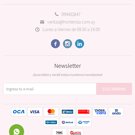
099432847
ventas@hortensia.com.uy
Lunes a Viernes de 09:30 a 16:00



Newsletter
¡Suscribite y recibí todas nuestras novedades!
SUSCRIBIRME