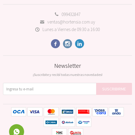
099432847
ventas@hortensia.com.uy
Lunes a Viernes de 09:30 a 16:00



Newsletter
¡Suscribite y recibí todas nuestras novedades!
SUSCRIBIRME