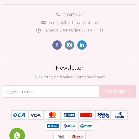
099432847
ventas@hortensia.com.uy
Lunes a Viernes de 09:30 a 16:00



Newsletter
¡Suscribite y recibí todas nuestras novedades!
SUSCRIBIRME