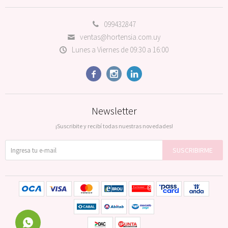
099432847
ventas@hortensia.com.uy
Lunes a Viernes de 09:30 a 16:00



Newsletter
¡Suscribite y recibí todas nuestras novedades!
SUSCRIBIRME