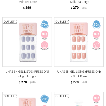
- Milk Tea Latte
- Milk Tea Beige
899
270
$
$
899
$
UÑAS EN GEL LISTAS (PRESS ON)
UÑAS EN GEL LISTAS (PRESS ON)
- Light Indigo
- Brick Rose
270
270
$
899
$
899
$
$