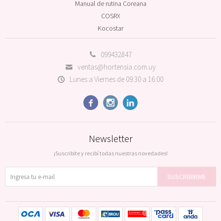
Manual de rutina Coreana
COSRX
Kocostar
099432847
ventas@hortensia.com.uy
Lunes a Viernes de 09:30 a 16:00



Newsletter
¡Suscribite y recibí todas nuestras novedades!
SUSCRIBIRME