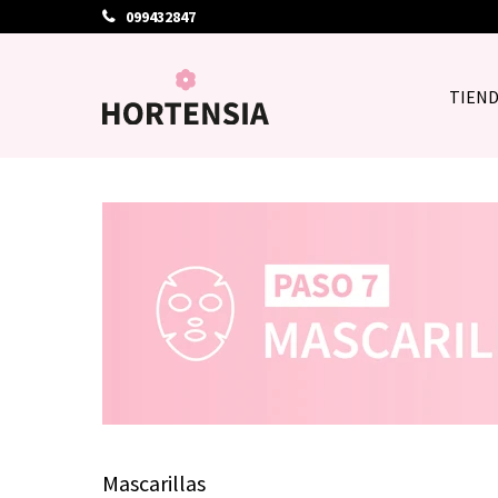
099432847
TIEN
Mascarillas