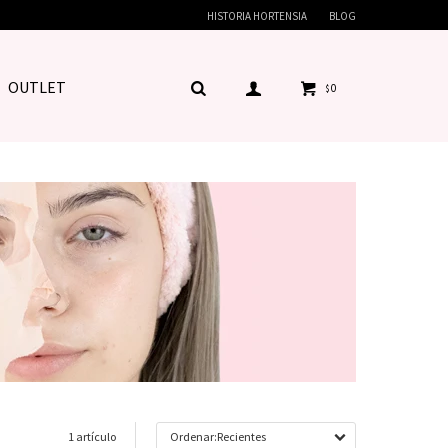
HISTORIA HORTENSIA
BLOG
OUTLET
0
$
1 artículo
Recientes