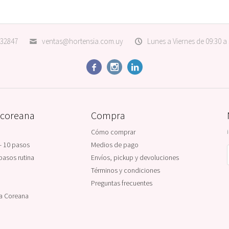
32847
ventas@hortensia.com.uy
Lunes a Viernes de 09:30 a



 coreana
Compra
Cómo comprar
- 10 pasos
Medios de pago
pasos rutina
Envíos, pickup y devoluciones
Términos y condiciones
Preguntas frecuentes
na Coreana