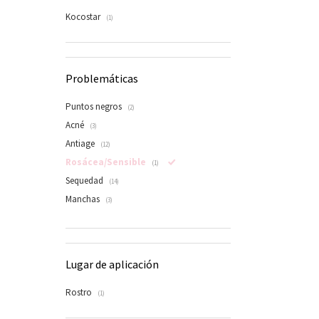
Kocostar
(1)
Problemáticas
Puntos negros
(2)
Acné
(3)
Antiage
(12)
Rosácea/Sensible
(1)
Sequedad
(14)
Manchas
(3)
Lugar de aplicación
Rostro
(1)