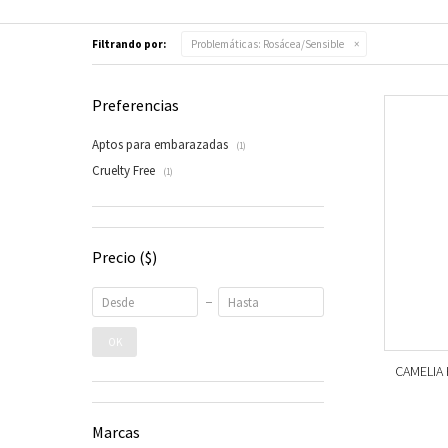
Filtrando por:
Problemáticas:
Rosácea/Sensible
Preferencias
Aptos para embarazadas
(1)
Cruelty Free
(1)
Precio
($)
OK
CAMELIA H
Marcas