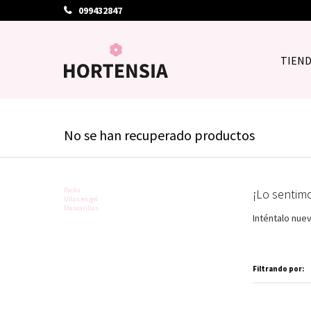
099432847
TIEN
No se han recuperado productos
Packs
¡Lo sentim
Uñas en gel
Mascarillas
Inténtalo nue
Filtrando por: