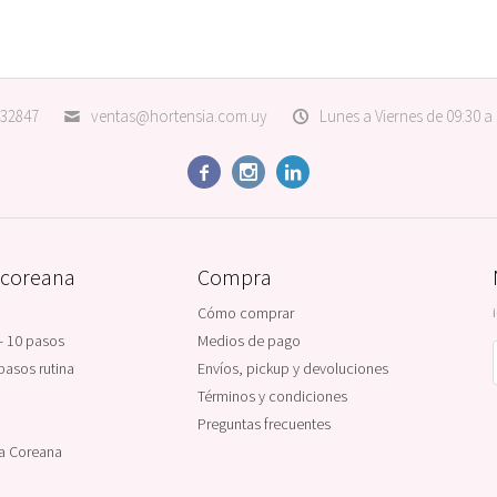
32847
ventas@hortensia.com.uy
Lunes a Viernes de 09:30 a



 coreana
Compra
Cómo comprar
- 10 pasos
Medios de pago
pasos rutina
Envíos, pickup y devoluciones
Términos y condiciones
Preguntas frecuentes
na Coreana