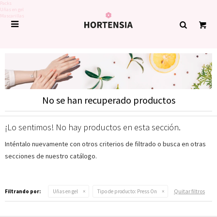
Packs
Uñas en gel
Mascarillas

No se han recuperado productos
¡Lo sentimos! No hay productos en esta sección.
Inténtalo nuevamente con otros criterios de filtrado o busca en otras
secciones de nuestro catálogo.
Quitar filtros
Filtrando por:
Uñas en gel
Tipo de producto:
Press On