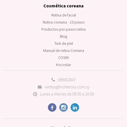
Cosmética coreana
Rutina de facial
Rutina coreana - 10 pasos
Productos por pasos rutina
Blog
Test de piel
Manual de rutina Coreana
COSRX
Kocostar
099432847
ventas@hortensia.com.uy
Lunes a Viernes de 09:30 a 16:00


