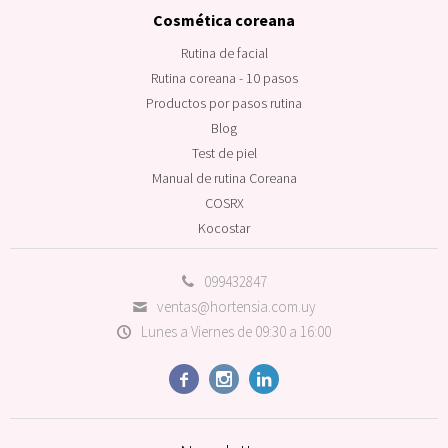
Cosmética coreana
Rutina de facial
Rutina coreana - 10 pasos
Productos por pasos rutina
Blog
Test de piel
Manual de rutina Coreana
COSRX
Kocostar
099432847
ventas@hortensia.com.uy
Lunes a Viernes de 09:30 a 16:00


