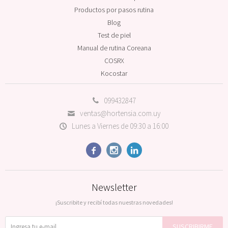
Productos por pasos rutina
Blog
Test de piel
Manual de rutina Coreana
COSRX
Kocostar
099432847
ventas@hortensia.com.uy
Lunes a Viernes de 09:30 a 16:00



Newsletter
¡Suscribite y recibí todas nuestras novedades!
SUSCRIBIRME