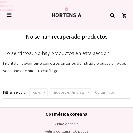
Packs
Uñas en gel
Mascarillas

No se han recuperado productos
¡Lo sentimos! No hay productos en esta sección.
Inténtalo nuevamente con otros criterios de filtrado o busca en otras
secciones de nuestro catálogo.
Quitar filtros
Filtrando por:
Packs
Tipos de piel:
Piel grasa
Cosmética coreana
Rutina de facial
Rutina coreana - 10 pasos