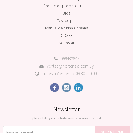
Productos por pasos rutina
Blog
Test de piel
Manual de rutina Coreana
COSRX
Kocostar
099432847
ventas@hortensia.com.uy
Lunes a Viernes de 09:30 a 16:00



Newsletter
¡Suscribite y recibí todas nuestras novedades!
SUSCRIBIRME