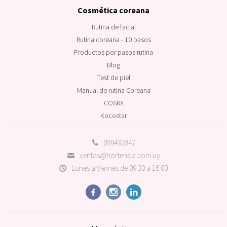
Cosmética coreana
Rutina de facial
Rutina coreana - 10 pasos
Productos por pasos rutina
Blog
Test de piel
Manual de rutina Coreana
COSRX
Kocostar
099432847
ventas@hortensia.com.uy
Lunes a Viernes de 09:30 a 16:00


