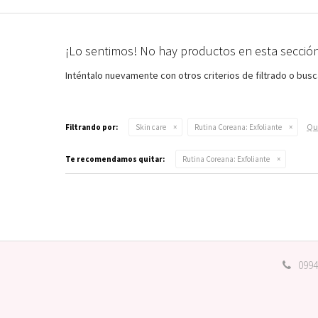
¡Lo sentimos! No hay productos en esta sección
Inténtalo nuevamente con otros criterios de filtrado o bus
Qui
Filtrando por:
Skin care
Rutina Coreana:
Exfoliante
Te recomendamos quitar:
Rutina Coreana:
Exfoliante
0994