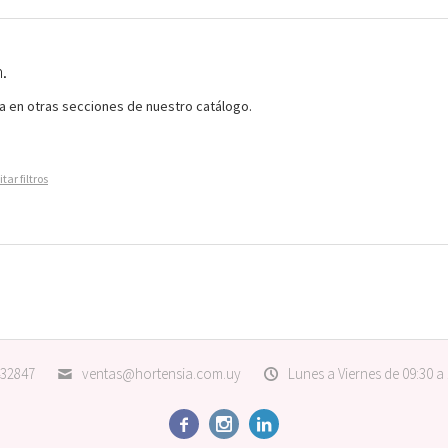
.
ca en otras secciones de nuestro catálogo.
tar filtros
32847
ventas@hortensia.com.uy
Lunes a Viernes de 09:30 a


