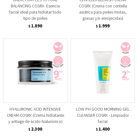
BALANCING COSRX- Esencia
COSRX (Crema con centella
facial ideal para hidratar todo
asiática para pieles mixtas,
tipo de pieles
grasas y/o enrojecidas)
1.890
1.999
$
$
HYALURONIC ACID INTENSIVE
LOW PH GOOD MORNING GEL
CREAM COSRX (Crema hidratante
CLEANSER COSRX - Limpiador
y antiage de ácido hialurónico)
facial
2.300
1.400
$
$