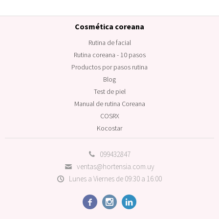
Cosmética coreana
Rutina de facial
Rutina coreana - 10 pasos
Productos por pasos rutina
Blog
Test de piel
Manual de rutina Coreana
COSRX
Kocostar
099432847
ventas@hortensia.com.uy
Lunes a Viernes de 09:30 a 16:00


