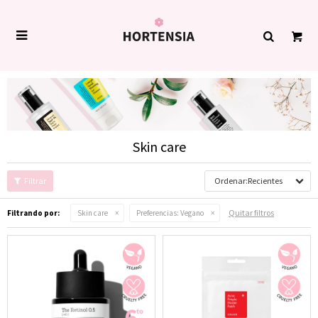

Skin care
Recientes
Quitar filtros
Filtrando por:
Skin care
Preferencias:
Vegano