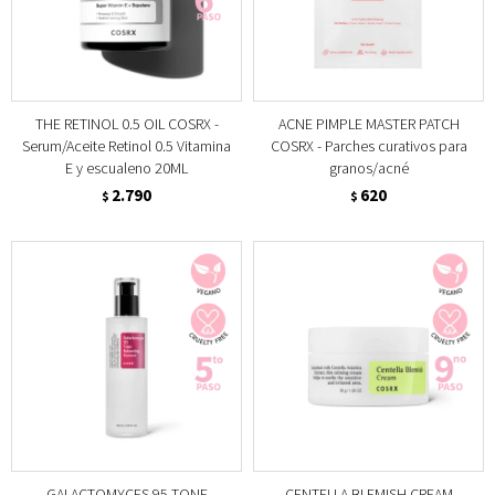
THE RETINOL 0.5 OIL COSRX -
ACNE PIMPLE MASTER PATCH
Serum/Aceite Retinol 0.5 Vitamina
COSRX - Parches curativos para
E y escualeno 20ML
granos/acné
2.790
620
$
$
GALACTOMYCES 95 TONE
CENTELLA BLEMISH CREAM