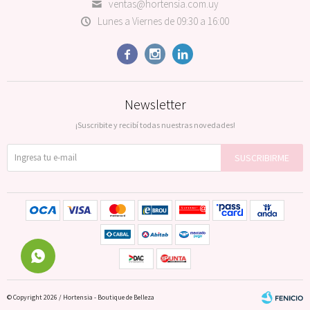
ventas@hortensia.com.uy
Lunes a Viernes de 09:30 a 16:00



Newsletter
¡Suscribite y recibí todas nuestras novedades!
SUSCRIBIRME
© Copyright 2026 / Hortensia - Boutique de Belleza