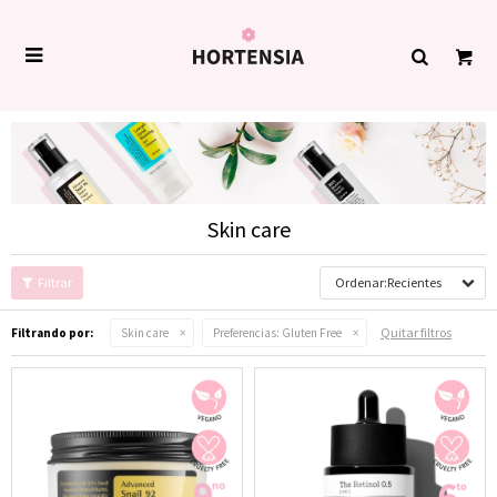

Skin care
Recientes
Quitar filtros
Filtrando por:
Skin care
Preferencias:
Gluten Free