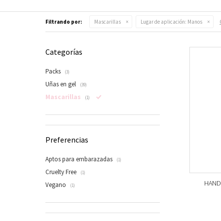
Filtrando por:
Mascarillas
Lugar de aplicación:
Manos
Categorías
Packs
(3)
Uñas en gel
(39)
Mascarillas
(1)
Preferencias
Aptos para embarazadas
(1)
Cruelty Free
(1)
HAND 
Vegano
(1)