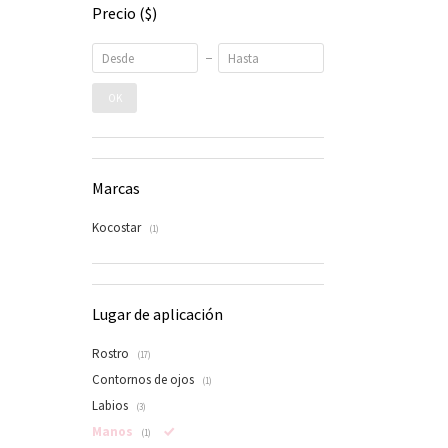
Precio
($)
OK
Marcas
Kocostar
(1)
Lugar de aplicación
Rostro
(17)
Contornos de ojos
(1)
Labios
(3)
Manos
(1)