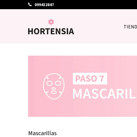
099432847
TIEN
Mascarillas