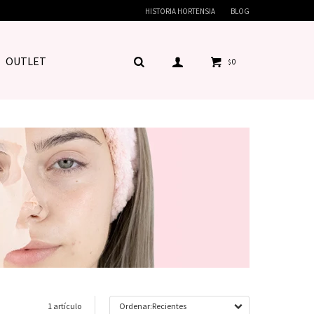
HISTORIA HORTENSIA
BLOG
OUTLET
0
$
1 artículo
Recientes