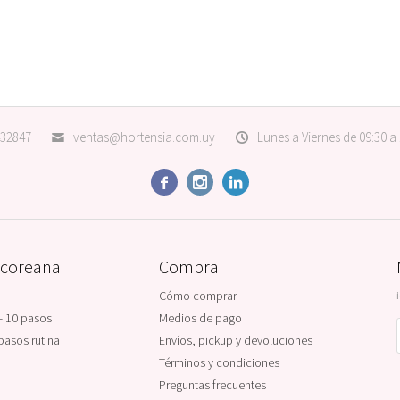
32847
ventas@hortensia.com.uy
Lunes a Viernes de 09:30 a



 coreana
Compra
Cómo comprar
- 10 pasos
Medios de pago
pasos rutina
Envíos, pickup y devoluciones
Términos y condiciones
Preguntas frecuentes