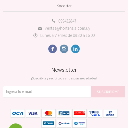
Kocostar
099432847
ventas@hortensia.com.uy
Lunes a Viernes de 09:30 a 16:00



Newsletter
¡Suscribite y recibí todas nuestras novedades!
SUSCRIBIRME