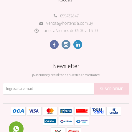
099432847
ventas@hortensia.com.uy
Lunes a Viernes de 09:30 a 16:00



Newsletter
¡Suscribite y recibí todas nuestras novedades!
SUSCRIBIRME