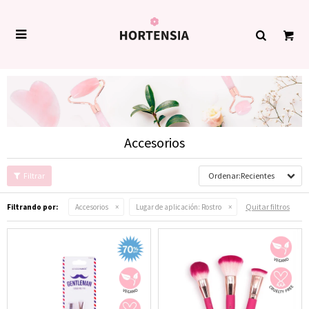

Accesorios
Recientes
Quitar filtros
Filtrando por:
Accesorios
Lugar de aplicación:
Rostro